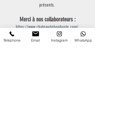
présents. 
Merci à nos collaborateurs :
https://www.chateaudebonhoste.com/
https://cvt-creations.com/
Téléphone
Email
Instagram
WhatsApp
Week-End Pau 2024
17 février 2024 à 19:00 – 19 février 
Lescar
2024 à 19:00
S'inscrire
Sur notre 31 !