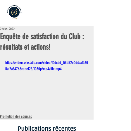
2 févr. 2022
Enquête de satisfaction du Club :
résultats et actions!
https://video.wixstatic.com/video/f0dcdd_53d52e0d4aaf460
5af2a54766ceeef25/1080p/mp4/file.mp4
Promotion des courses
Publications récentes