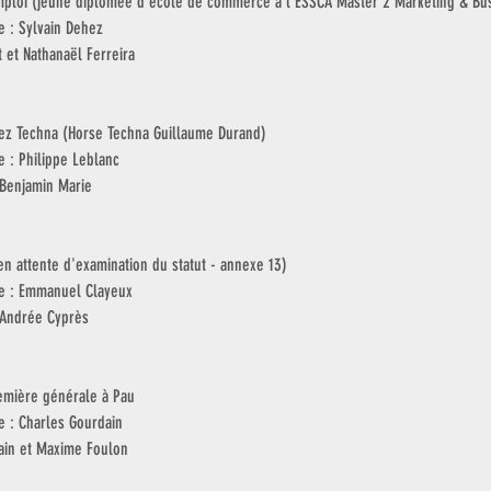
ploi (jeune diplômée d’école de commerce à l’ESSCA Master 2 Marketing & Bu
e : Sylvain Dehez
t et Nathanaël Ferreira
ez Techna (Horse Techna Guillaume Durand)
e : Philippe Leblanc
 Benjamin Marie
n attente d'examination du statut - annexe 13)
age : Emmanuel Clayeux
t Andrée Cyprès
emière générale à Pau
ge : Charles Gourdain
ain et Maxime Foulon