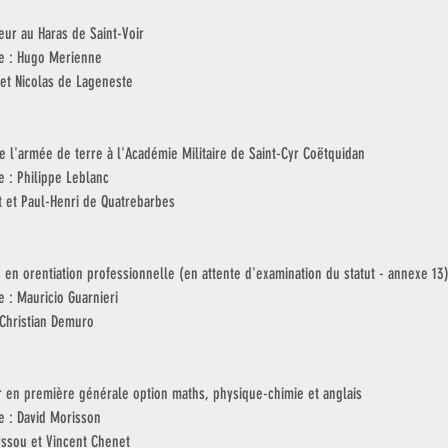
eur au Haras de Saint-Voir
ge : Hugo Merienne
 et Nicolas de Lageneste
e l'armée de terre à l'Académie Militaire de Saint-Cyr Coëtquidan
e : Philippe Leblanc
t et Paul-Henri de Quatrebarbes
en orentiation professionnelle (en attente d'examination du statut - annexe 13
e : Mauricio Guarnieri
 Christian Demuro
 en première générale option maths, physique-chimie et anglais
ge : David Morisson
yssou et Vincent Chenet