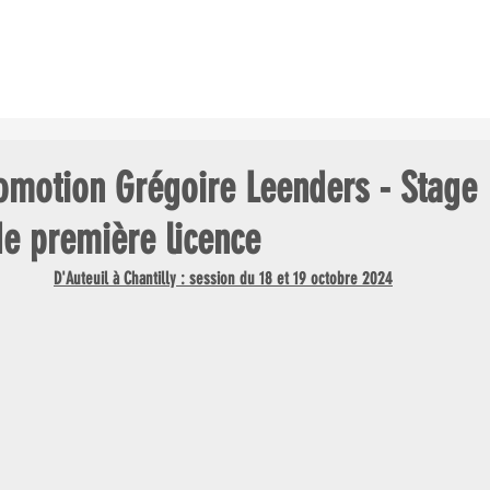
ES COURSES
LE CHAMP. GDES ÉCOLES
LES CLUBS AU GALOP
motion Grégoire Leenders - Stage
de première licence
D'Auteuil à Chantilly : session du 18 et 19 octobre 2024