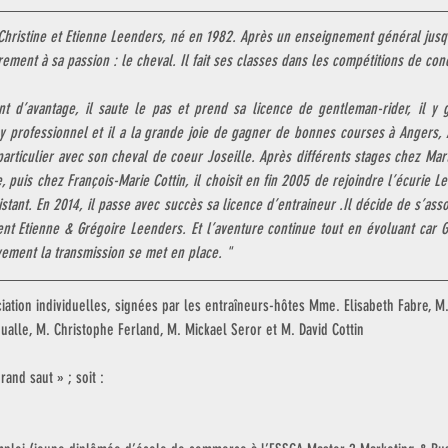
e Christine et Etienne Leenders, né en 1982. Après un enseignement général jusq
ement à sa passion : le cheval. Il fait ses classes dans les compétitions de co
nt d’avantage, il saute le pas et prend sa licence de gentleman-rider, il y 
key professionnel et il a la grande joie de gagner de bonnes courses à Angers, A
rticulier avec son cheval de coeur Joseille. Après différents stages chez Marti
puis chez François-Marie Cottin, il choisit en fin 2005 de rejoindre l’écurie Lee
stant. En 2014, il passe avec succès sa licence d’entraineur .Il décide de s’asso
ent Etienne & Grégoire Leenders. Et l’aventure continue tout en évoluant car Gr
vement la transmission se met en place. "
ation individuelles, signées par les entraîneurs-hôtes Mme. Elisabeth Fabre, M.
alle, M. Christophe Ferland, M. Mickael Seror et M. David Cottin
rand saut » ; soit : 