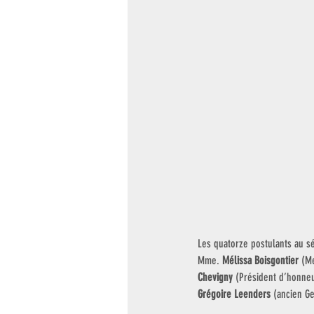
Les quatorze postulants au s
Mme. 
Mélissa Boisgontier
 (M
Chevigny 
(Président d’honneu
Grégoire Leenders 
(ancien Ge