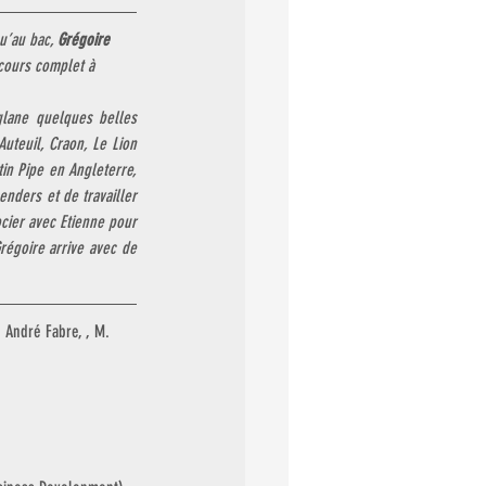
u’au bac, 
Grégoire
ncours complet à 
glane quelques belles 
uteuil, Craon, Le Lion 
n Pipe en Angleterre, 
nders et de travailler 
cier avec Etienne pour 
égoire arrive avec de 
 André Fabre, , M. 