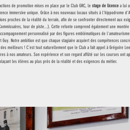
actions de promotion mises en place par le Club GRC, le 
stage de licence
 a lui 
rience immersive unique. Grâce à nos nouveaux locaux situés à l'hippodrome d'Aut
ons proches de la réalité du terrain, afin de se confronter directement aux ex
s Commissaires, tour de piste...). Cette refonte comprend également une montée
 accompagnement personnalisé par des figures emblématiques de l'amateurisme 
nt Guy. Notre ambition est que chaque stagiaire acquiert des compétences concrè
des meilleurs ! C'est tout naturellement que le Club a fait appel à Grégoire Le
res à nos amateurs. Son expérience et son regard affûté sur les courses ont a
laçant les élèves au plus près de la réalité et des exigences du métier. 