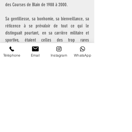
des Courses de Blain de 1988 à 2000. 
Sa gentillesse, sa bonhomie, sa bienveillance, sa 
réticence à se prévaloir de tout ce qui le 
distinguait pourtant, en sa carrière militaire et 
sportive, étaient celles des trop rares 
personnalités qu’on peut désigner sous les 
termes complémentaires de « Gentleman » et d’« 
Téléphone
Email
Instagram
WhatsApp
homme de cheval »…