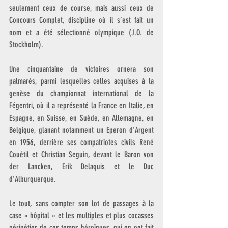
seulement ceux de course, mais aussi ceux de 
Concours Complet, discipline où il s’est fait un 
nom et a été sélectionné olympique (J.O. de 
Stockholm).
Une cinquantaine de victoires ornera son 
palmarès, parmi lesquelles celles acquises à la 
genèse du championnat international de la 
Fégentri, où il a représenté la France en Italie, en 
Espagne, en Suisse, en Suède, en Allemagne, en 
Belgique, glanant notamment un Eperon d’Argent 
en 1956, derrière ses compatriotes civils René 
Couétil et Christian Seguin, devant le Baron von 
der Lancken, Erik Delaquis et le Duc 
d’Alburquerque.
Le tout, sans compter son lot de passages à la 
case « hôpital » et les multiples et plus cocasses  
péripéties de ces temps héroïques, qui en ont fait 