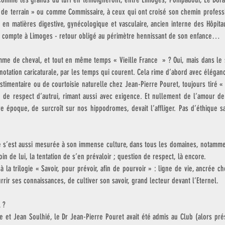
e terrain » ou comme Commissaire, à ceux qui ont croisé son chemin professi
n en matières digestive, gynécologique et vasculaire, ancien interne des Hôpita
on compte à Limoges - retour obligé au périmètre hennissant de son enfance…  
me de cheval, et tout en même temps « Vieille France  » ? Oui, mais dans le se
otation caricaturale, par les temps qui courent. Cela rime d’abord avec éléganc
stimentaire ou de courtoisie naturelle chez Jean-Pierre Pouret, toujours tiré « à
e de respect d’autrui, rimant aussi avec exigence. Et nullement de l’amour de 
re époque, de surcroît sur nos hippodromes, devait l’affliger. Pas d’éthique sa
s’est aussi mesurée à son immense culture, dans tous les domaines, notamment 
oin de lui, la tentation de s’en prévaloir ; question de respect, là encore.
 à la trilogie « Savoir, pour prévoir, afin de pourvoir » : ligne de vie, ancrée c
urrir ses connaissances, de cultiver son savoir, grand lecteur devant l’Eternel.
 ? 
e et Jean Soulhié, le Dr Jean-Pierre Pouret avait été admis au Club (alors pré