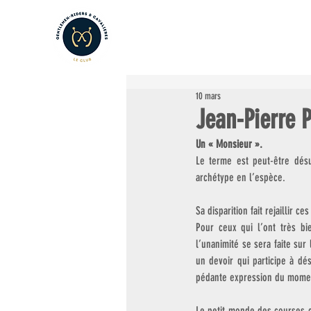
LE CLUB
LES AMATEURS
L
10 mars
Jean-Pierre P
Un « Monsieur ». 
Le terme est peut-être désu
archétype en l’espèce. 
Sa disparition fait rejaillir 
Pour ceux qui l’ont très b
l’unanimité se sera faite sur
un devoir qui participe à dés
pédante expression du mome
Le petit monde des courses c