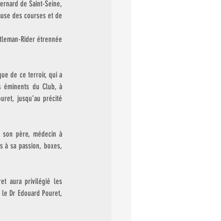
ernard de Saint-Seine, 
ause des courses et de 
ntleman-Rider étrennée 
e de ce terroir, qui a 
 éminents du Club, à 
ret, jusqu’au précité 
 son père, médecin à 
 à sa passion, boxes, 
t aura privilégié les 
 le Dr Edouard Pouret, 