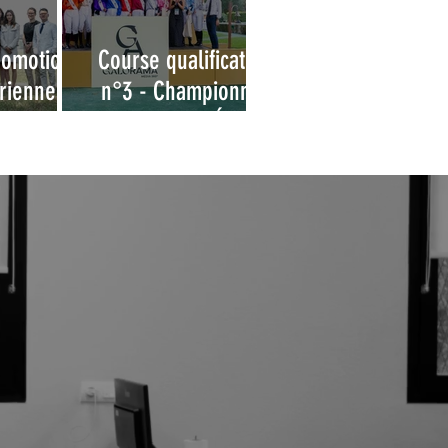
romotion
Course qualificative
ienne -
n°3 - Championnat
obtention
des Grandes Écoles
cence