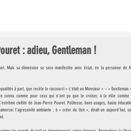
ES COURSES
LE CHAMP. GDES ÉCOLES
LES CLUBS AU GALOP
ouret : adieu, Gentleman !
et. Mais sa dimension se sera manifestée avec éclat, en la personne de M.
ces qualités à part, que recèle le raccourci « c’était un Monsieur » – « Gentleman »
ien connu comme pour ceux qui n’ont pu que le croiser, à la ville comme 
 l’extrême civilité de Jean-Pierre Pouret. Politesse, bons usages, haute éducati
amorcer l’agressivité ambiante ; à « créer du lien », dirait-on aujourd’hui, se
nt. 
omme les grands du turf en témoigneront, entre Limoges, Pompadour, Le Dorat, 