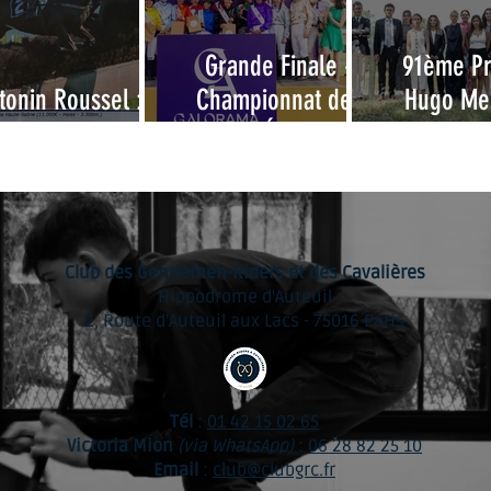
Grande Finale -
91ème P
tonin Roussel : 10
Championnat des
Hugo Mer
ans d'attente !
Grandes Écoles 2026
Examen d’
de li
Club des Gentlemen-Riders et des Cavalières
Hippodrome d'Auteuil
2, Route d'Auteuil aux Lacs - 75016 Paris
Tél
:
01 42 15 02 65
Victoria Mion
(via WhatsApp)
:
06 28 82 25 10
Email
:
club@clubgrc.fr