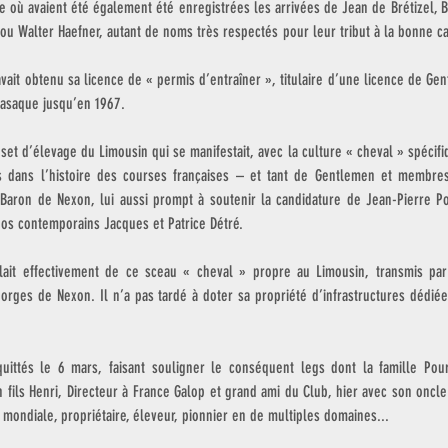
e où avaient été également été enregistrées les arrivées de Jean de Brétizel, B
ou Walter Haefner, autant de noms très respectés pour leur tribut à la bonne c
vait obtenu sa licence de « permis d’entraîner », titulaire d’une licence de Ge
casaque jusqu’en 1967.
set d’élevage du Limousin qui se manifestait, avec la culture « cheval » spécifiqu
 dans l’histoire des courses françaises – et tant de Gentlemen et membres
ron de Nexon, lui aussi prompt à soutenir la candidature de Jean-Pierre Pou
nos contemporains Jacques et Patrice Détré.  
lait effectivement de ce sceau « cheval » propre au Limousin, transmis par
rges de Nexon. Il n’a pas tardé à doter sa propriété d’infrastructures dédiées
ittés le 6 mars, faisant souligner le conséquent legs dont la famille Poure
 fils Henri, Directeur à France Galop et grand ami du Club, hier avec son oncle
 mondiale, propriétaire, éleveur, pionnier en de multiples domaines...  