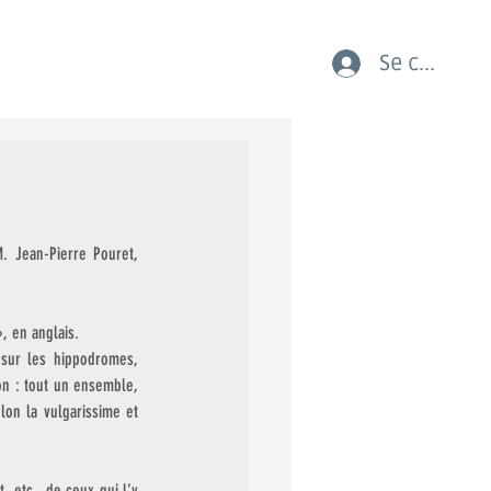
Se connect
AUX COURSES LES JEUNES
 Jean-Pierre Pouret, 
, en anglais.  
sur les hippodromes, 
on : tout un ensemble, 
lon la vulgarissime et 
etc., de ceux qui l’y 